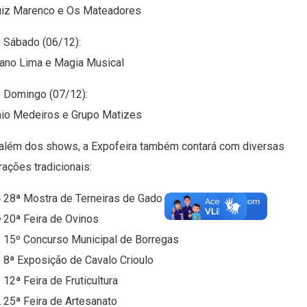
uiz Marenco e Os Mateadores
 Sábado (06/12):
ano Lima e Magia Musical
 Domingo (07/12):
nio Medeiros e Grupo Matizes
 além dos shows, a Expofeira também contará com diversas
rações tradicionais:
 28ª Mostra de Terneiras de Gado Leiteiro
 20ª Feira de Ovinos
 15º Concurso Municipal de Borregas
 8ª Exposição de Cavalo Crioulo
 12ª Feira de Fruticultura
 25ª Feira de Artesanato