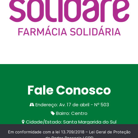
Fale Conosco
Endereço
:
Av. 17 de abril - Nº 503
Bairro
:
Centro
Cidade/Estado
:
Santa Margarida do Sul
CEP
:
97335-000
Em conformidade com a lei 13.709/2018 – Lei Geral de Proteção