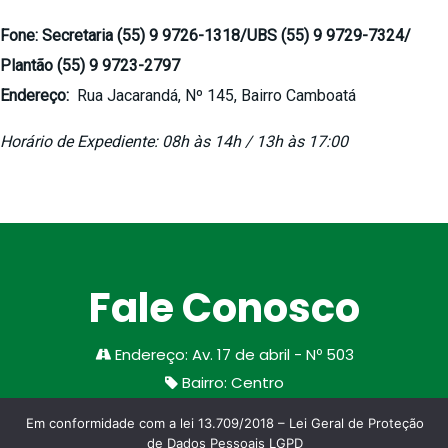
Fone: Secretaria (55) 9 9726-1318/UBS (55) 9 9729-7324/
Plantão (55) 9 9723-2797
Endereço:
Rua Jacarandá, Nº 145, Bairro Camboatá
Horário de Expediente: 08h às 14h / 13h às 17:00
Fale Conosco
Endereço
:
Av. 17 de abril - Nº 503
Bairro
:
Centro
Cidade/Estado
:
Santa Margarida do Sul
Em conformidade com a lei 13.709/2018 – Lei Geral de Proteção
CEP
:
97335-000
de Dados Pessoais LGPD