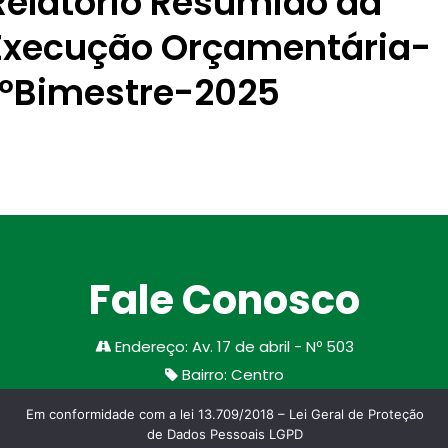
Relatório Resumido da
Execução Orçamentária-
1ºBimestre-2025
Fale Conosco
Endereço
:
Av. 17 de abril - Nº 503
Bairro
:
Centro
Cidade/Estado
:
Santa Margarida do Sul
Em conformidade com a lei 13.709/2018 – Lei Geral de Proteção
CEP
:
97335-000
de Dados Pessoais LGPD