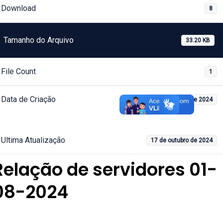
Download
8
Tamanho do Arquivo
33.20 KB
File Count
1
Data de Criação
17 de outubro de 2024
Ultima Atualização
17 de outubro de 2024
Relação de servidores 01-
08-2024