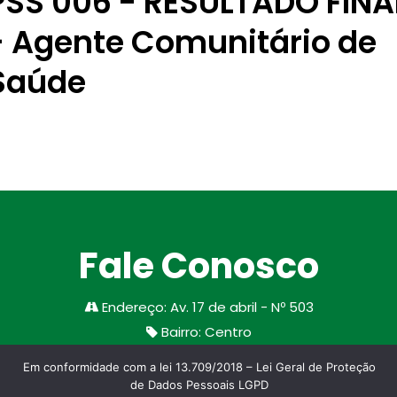
PSS 006 - RESULTADO FINA
- Agente Comunitário de
Saúde
Fale Conosco
Endereço
:
Av. 17 de abril - Nº 503
Bairro
:
Centro
Cidade/Estado
:
Santa Margarida do Sul
Em conformidade com a lei 13.709/2018 – Lei Geral de Proteção
CEP
:
97335-000
de Dados Pessoais LGPD