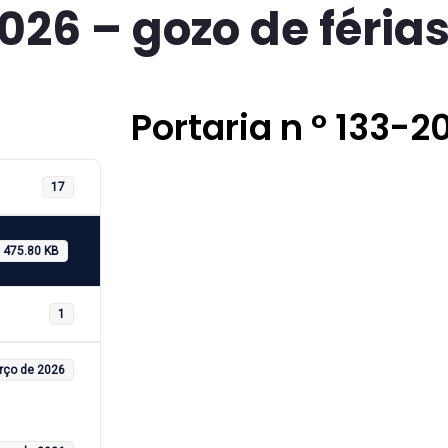
2026 – gozo de féria
Portaria n ° 133-2
17
475.80 KB
1
rço de 2026