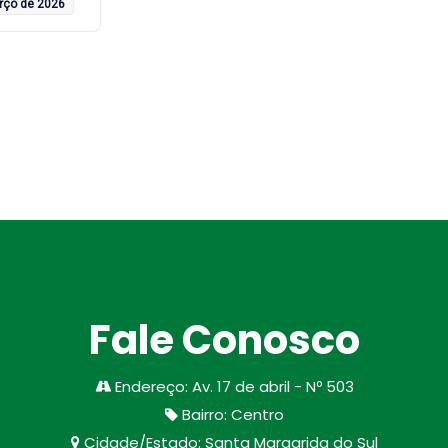
rço de 2026
Fale Conosco
Endereço
:
Av. 17 de abril - Nº 503
Bairro
:
Centro
Cidade/Estado
:
Santa Margarida do Sul