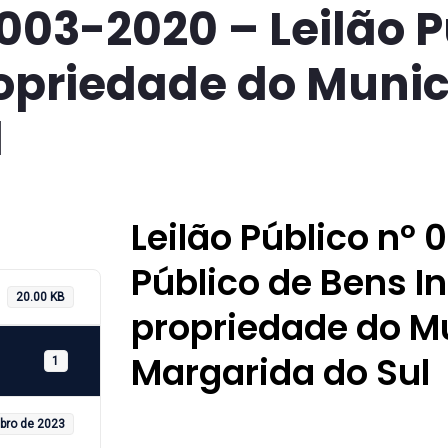
 003-2020 – Leilão 
ropriedade do Munic
l
Leilão Público nº 
Público de Bens In
20.00 KB
propriedade do M
Margarida do Sul
1
ubro de 2023