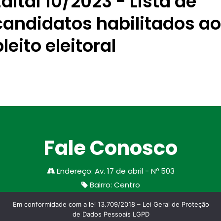
Edital 10/2023 - Lista de
candidatos habilitados ao
pleito eleitoral
Fale Conosco
Endereço
:
Av. 17 de abril - Nº 503
Bairro
:
Centro
Cidade/Estado
:
Santa Margarida do Sul
Em conformidade com a lei 13.709/2018 – Lei Geral de Proteção
CEP
:
97335-000
de Dados Pessoais LGPD