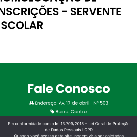
INSCRIÇÕES - SERVENTE
ESCOLAR
Fale Conosco
Endereço
:
Av. 17 de abril - Nº 503
Bairro
:
Centro
Cidade/Estado
:
Santa Margarida do Sul
Em conformidade com a lei 13.709/2018 – Lei Geral de Proteção
CEP
:
97335-000
de Dados Pessoais LGPD
Quando você acessa este site, podem vir a ser coletados